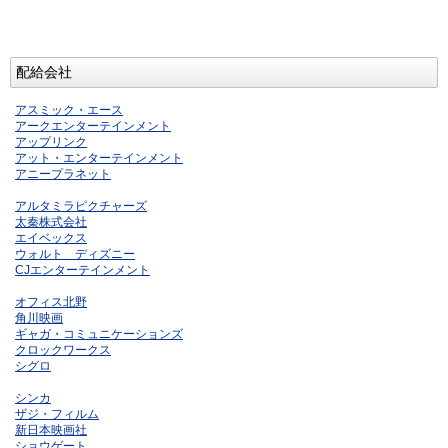
配給会社
アスミック・エース
アークエンターテインメント
アップリンク
アット・エンターテインメント
アニープラネット
アルタミラピクチャーズ
太秦株式会社
エイベックス
ウォルト ディズニー
CJエンターテインメント
オフィス北野
角川映画
ギャガ・コミュニケーションズ
クロックワークス
シグロ
シンカ
ザジ・フィルム
新日本映画社
ショウゲート