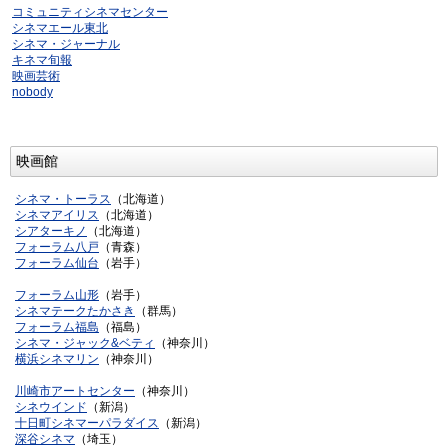
コミュニティシネマセンター
シネマエール東北
シネマ・ジャーナル
キネマ旬報
映画芸術
nobody
映画館
シネマ・トーラス
（北海道）
シネマアイリス
（北海道）
シアターキノ
（北海道）
フォーラム八戸
（青森）
フォーラム仙台
（岩手）
フォーラム山形
（岩手）
シネマテークたかさき
（群馬）
フォーラム福島
（福島）
シネマ・ジャック&ベティ
（神奈川）
横浜シネマリン
（神奈川）
川崎市アートセンター
（神奈川）
シネウインド
（新潟）
十日町シネマーパラダイス
（新潟）
深谷シネマ
（埼玉）