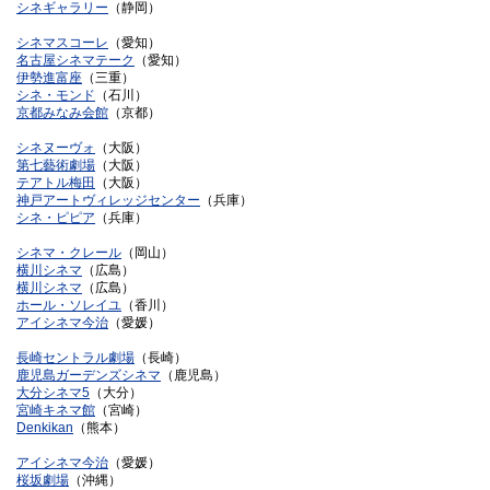
シネギャラリー
（静岡）
シネマスコーレ
（愛知）
名古屋シネマテーク
（愛知）
伊勢進富座
（三重）
シネ・モンド
（石川）
京都みなみ会館
（京都）
シネヌーヴォ
（大阪）
第七藝術劇場
（大阪）
テアトル梅田
（大阪）
神戸アートヴィレッジセンター
（兵庫）
シネ・ピピア
（兵庫）
シネマ・クレール
（岡山）
横川シネマ
（広島）
横川シネマ
（広島）
ホール・ソレイユ
（香川）
アイシネマ今治
（愛媛）
長崎セントラル劇場
（長崎）
鹿児島ガーデンズシネマ
（鹿児島）
大分シネマ5
（大分）
宮崎キネマ館
（宮崎）
Denkikan
（熊本）
アイシネマ今治
（愛媛）
桜坂劇場
（沖縄）