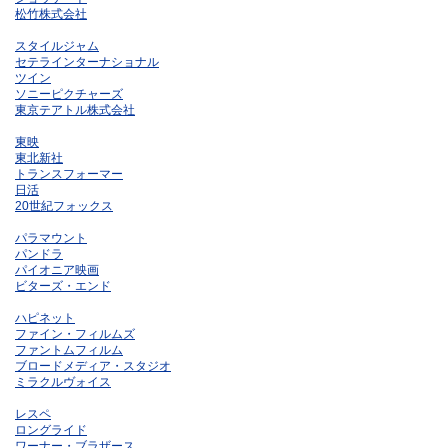
松竹株式会社
スタイルジャム
セテラインターナショナル
ツイン
ソニーピクチャーズ
東京テアトル株式会社
東映
東北新社
トランスフォーマー
日活
20世紀フォックス
パラマウント
パンドラ
パイオニア映画
ビターズ・エンド
ハピネット
ファイン・フィルムズ
ファントムフィルム
ブロードメディア・スタジオ
ミラクルヴォイス
レスペ
ロングライド
ワーナー・ブラザース