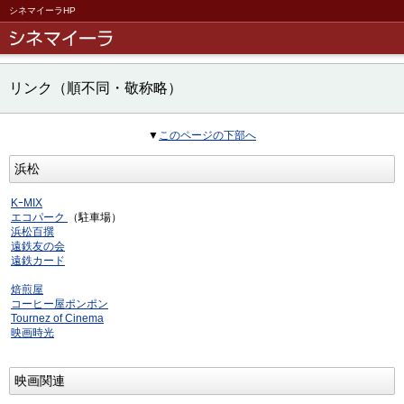
シネマイーラHP
リンク（順不同・敬称略）
▼
このページの下部へ
浜松
KｰMIX
エコパーク
（駐車場）
浜松百撰
遠鉄友の会
遠鉄カード
焙煎屋
コーヒー屋ポンポン
Tournez of Cinema
映画時光
映画関連