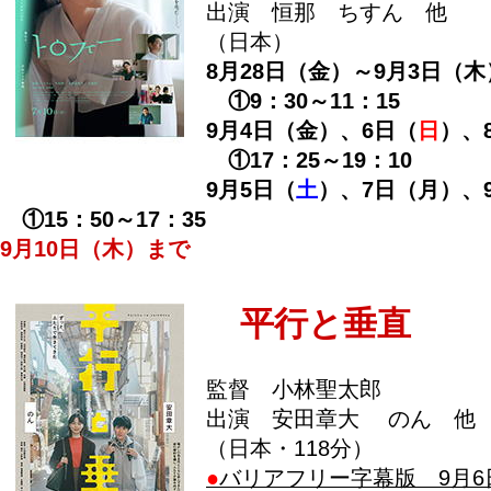
出演 恒那 ちすん 他
（日本）
8月28日（金）～9月3日（木
①9：30～11：15
9月4日（金）、6日（
日
）、
①17：25～19：10
9月5日（
土
）、7日（月）、
①15：50～17：35
9月10日（木）まで
平行と垂直
監督 小林聖太郎
出演 安田章大 のん 他
（日本・118分）
●
バリアフリー字幕版 9月6