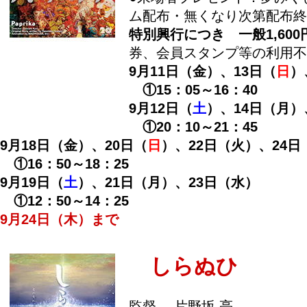
ム配布・無くなり次第配布終
特別興行につき 一般1,600
券、会員スタンプ等の利用不
9月11日（金）、13日（
日
）
①15：05～16：40
9月12日（
土
）、14日（月）
①20：10～21：45
9月18日（金）、20日（
日
）、22日（火）、24日
①16：50～18：25
9月19日（
土
）、21日（月）、23日（水）
①12：50～14：25
9月24日（木）まで
しらぬひ
監督 片野坂 亮