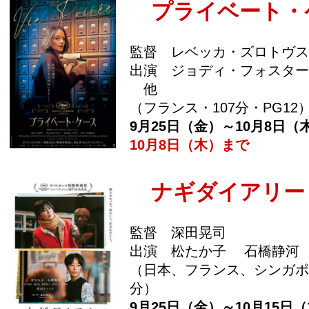
プライベート・
監督 レベッカ・ズロトヴス
出演 ジョディ・フォスター
他
（フランス・107分・PG12
9月25日（金）～10月8日（
10月8日（木）まで
ナギダイアリー
監督 深田晃司
出演 松たか子 石橋静河
（日本、フランス、シンガポ
分）
9月25日（金）～10月15日