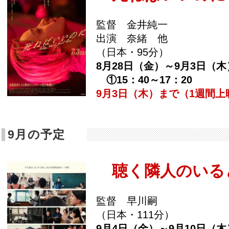
監督 金井純一
出演 奈緒 他
（日本・95分）
8月28日（金）～9月3日（木
①15：40～17：20
9月3日（木）まで（1週間上
9月の予定
聴く隣人のいる
監督 早川嗣
（日本・111分）
9月4日（金）～9月10日（木