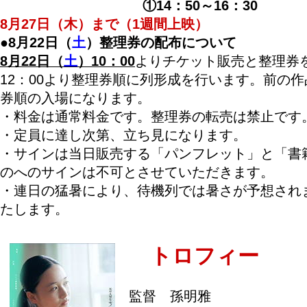
①14：50～16：30
8月27日（木）まで（1週間上映）
●8月22日（
土
）整理券の配布について
8月22日（
土
）10：00
よりチケット販売と整理券
12：00より整理券順に列形成を行います。前の
券順の入場になります。
・料金は通常料金です。整理券の転売は禁止です
・定員に達し次第、立ち見になります。
・サインは当日販売する「パンフレット」と「書
のへのサインは不可とさせていただきます。
・連日の猛暑により、待機列では暑さが予想され
たします。
トロフィー
監督 孫明雅