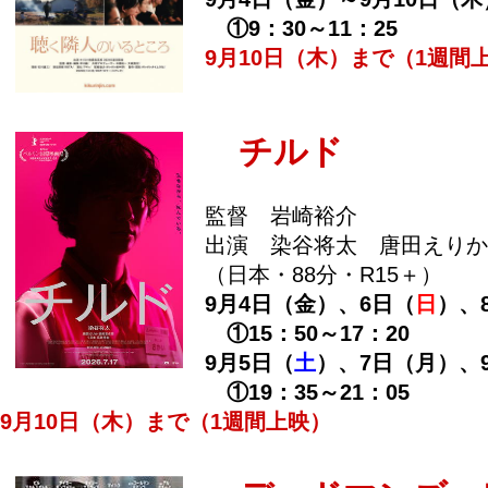
①9：30～11：25
9月10日（木）まで（1週間
チルド
監督 岩崎裕介
出演 染谷将太 唐田えりか
（日本・88分・R15＋）
9月4日（金）、6日（
日
）、
①15：50～17：20
9月5日（
土
）、7日（月）、
①19：35～21：05
9月10日（木）まで（1週間上映）