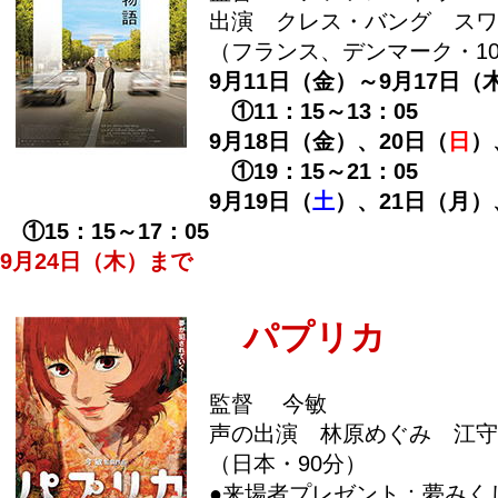
出演 クレス・バング スワ
（フランス、デンマーク・10
9月11日（金）～9月17日（
①11：15～13：05
9月18日（金）、20日（
日
）
①19：15～21：05
9月19日（
土
）、21日（月）
①15：15～17：05
9月24日（木）まで
パプリカ
監督 今敏
声の出演 林原めぐみ 江
（日本・90分）
●来場者プレゼント：夢みくじ