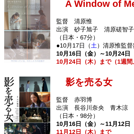
A Window of Me
監督 清原惟
出演 砂子旭子 清原磋智子
（日本・67分）
●10月17日（
土
）清原惟監督
10月16日（金）～10月24日
10月24日（木）まで（1週
影を売る女
監督 赤羽博
出演 長谷川奈央 青木涼 
（日本・98分）
10月16日（金）～11月12日
11月12日（木）まで