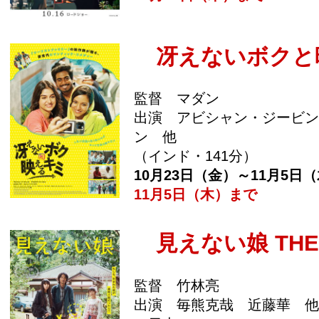
冴えないボクと
監督 マダン
出演 アビシャン・ジービン
ン 他
（インド・141分）
10月23日（金）～11月5日
11月5日（木）まで
見えない娘 THE I
監督 竹林亮
出演 毎熊克哉 近藤華 他